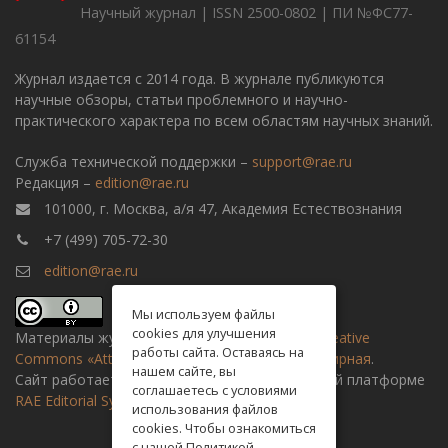
Научный журнал | ISSN 2500-0802 | ПИ №ФС77-
61154
Журнал издается с 2014 года. В журнале публикуются
научные обзоры, статьи проблемного и научно-
практического характера по всем областям научных знаний.
Служба технической поддержки –
support@rae.ru
Редакция –
edition@rae.ru
101000, г. Москва, а/я 47, Академия Естествознания
+7 (499) 705-72-30
edition@rae.ru
Мы используем файлы
cookies для улучшения
Материалы журнала доступны по
лицензии Creative
работы сайта. Оставаясь на
Commons «Attribution» («Атрибуция») 4.0 Всемирная
.
нашем сайте, вы
Сайт работает на универсальной издательской платформе
соглашаетесь с условиями
RAE Editorial System
использования файлов
cookies. Чтобы ознакомиться
с нашей Политикой