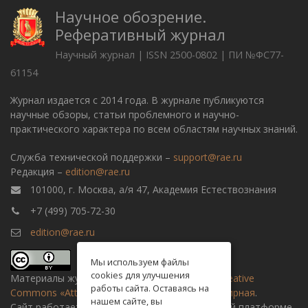
Научное обозрение.
Реферативный журнал
Научный журнал | ISSN 2500-0802 | ПИ №ФС77-
61154
Журнал издается с 2014 года. В журнале публикуются
научные обзоры, статьи проблемного и научно-
практического характера по всем областям научных знаний.
Служба технической поддержки –
support@rae.ru
Редакция –
edition@rae.ru
101000, г. Москва, а/я 47, Академия Естествознания
+7 (499) 705-72-30
edition@rae.ru
Мы используем файлы
cookies для улучшения
Материалы журнала доступны по
лицензии Creative
работы сайта. Оставаясь на
Commons «Attribution» («Атрибуция») 4.0 Всемирная
.
нашем сайте, вы
Сайт работает на универсальной издательской платформе