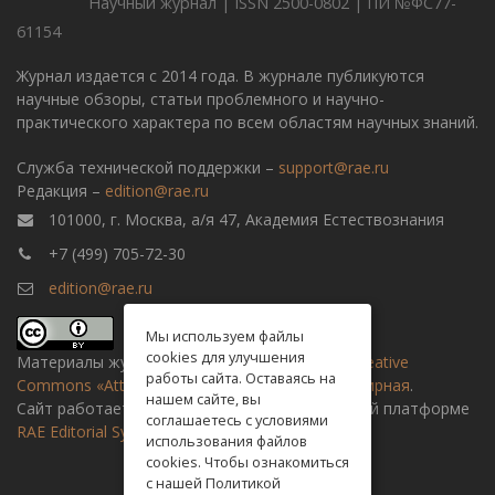
Научный журнал | ISSN 2500-0802 | ПИ №ФС77-
61154
Журнал издается с 2014 года. В журнале публикуются
научные обзоры, статьи проблемного и научно-
практического характера по всем областям научных знаний.
Служба технической поддержки –
support@rae.ru
Редакция –
edition@rae.ru
101000, г. Москва, а/я 47, Академия Естествознания
+7 (499) 705-72-30
edition@rae.ru
Мы используем файлы
cookies для улучшения
Материалы журнала доступны по
лицензии Creative
работы сайта. Оставаясь на
Commons «Attribution» («Атрибуция») 4.0 Всемирная
.
нашем сайте, вы
Сайт работает на универсальной издательской платформе
соглашаетесь с условиями
RAE Editorial System
использования файлов
cookies. Чтобы ознакомиться
с нашей Политикой