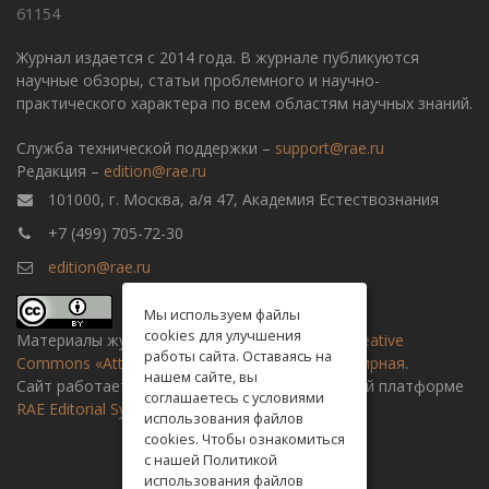
61154
Журнал издается с 2014 года. В журнале публикуются
научные обзоры, статьи проблемного и научно-
практического характера по всем областям научных знаний.
Служба технической поддержки –
support@rae.ru
Редакция –
edition@rae.ru
101000, г. Москва, а/я 47, Академия Естествознания
+7 (499) 705-72-30
edition@rae.ru
Мы используем файлы
cookies для улучшения
Материалы журнала доступны по
лицензии Creative
работы сайта. Оставаясь на
Commons «Attribution» («Атрибуция») 4.0 Всемирная
.
нашем сайте, вы
Сайт работает на универсальной издательской платформе
соглашаетесь с условиями
RAE Editorial System
использования файлов
cookies. Чтобы ознакомиться
с нашей Политикой
использования файлов