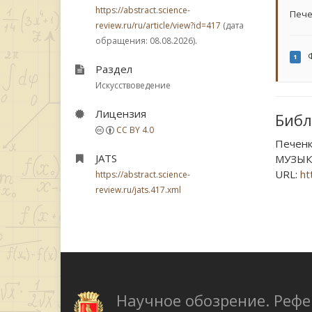
https://abstract.science-
Пече
review.ru/ru/article/view?id=417
(дата
обращения: 08.08.2026).
Ф
1
Раздел
Искусствоведение
Лицензия
Библ
CC BY 4.0
Печен
JATS
МУЗЫКА
URL:
ht
https://abstract.science-
review.ru/jats.417.xml
Научное обозрение. Реф