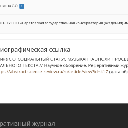
нкина С.О.
1
ГБОУ ВПО «Саратовская государственная консерватория (академия) им.
иографическая ссылка
кина С.О. СОЦИАЛЬНЫЙ СТАТУС МУЗЫКАНТА ЭПОХИ ПРО
ЛЬНОГО ТЕКСТА // Научное обозрение. Реферативный журнал
tps://abstract.science-review.ru/ru/article/view?id=417
(дата обр
еративный журнал