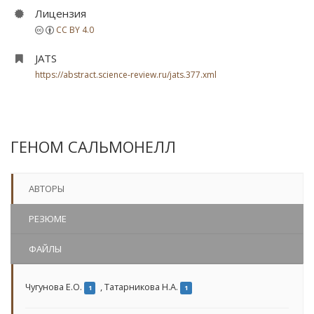
Лицензия
CC BY 4.0
JATS
https://abstract.science-review.ru/jats.377.xml
ГЕНОМ САЛЬМОНЕЛЛ
АВТОРЫ
РЕЗЮМЕ
ФАЙЛЫ
Чугунова Е.О.
,
Татарникова Н.А.
1
1