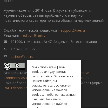
61154
Журнал издается с 2014 года. В журнале публикуются
научные обзоры, статьи проблемного и научно-
практического характера по всем областям научных знаний.
Служба технической поддержки –
support@rae.ru
Редакция –
edition@rae.ru
101000, г. Москва, а/я 47, Академия Естествознания
+7 (499) 705-72-30
edition@rae.ru
Мы используем файлы
cookies для улучшения
Материалы журнала доступны по
лицензии Creative
работы сайта. Оставаясь на
Commons «Attribution» («Атрибуция») 4.0 Всемирная
.
нашем сайте, вы
Сайт работает на универсальной издательской платформе
соглашаетесь с условиями
RAE Editorial System
использования файлов
cookies. Чтобы ознакомиться
с нашей Политикой
использования файлов