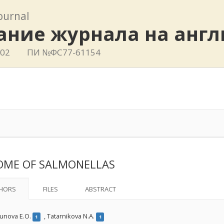
journal
ание журнала на анг
802
ПИ №ФС77-61154
OME OF SALMONELLAS
HORS
FILES
ABSTRACT
unova E.O.
,
Tatarnikova N.A.
1
1