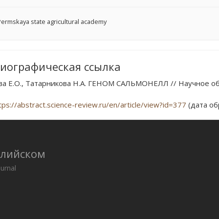
ermskaya state agricultural academy
иографическая ссылка
ва Е.О., Татарникова Н.А. ГЕНОМ САЛЬМОНЕЛЛ // Научное об
tps://abstract.science-review.ru/en/article/view?id=377
(дата об
глийском
ournal