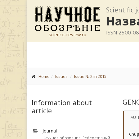
Scientific 
Назв
ISSN 2500-0
science-review.ru
Home
Issues
Issue № 2 in 2015
GEN
Information about
article
AUT
Journal
Chug
Научное обозрение. Реферативный