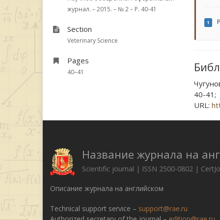
журнал. – 2015. – № 2 – P. 40-41
P
1
Section
Veterinary Science
Pages
Библ
40–41
Чугуно
40-41;
URL:
ht
Название журнала на ан
Scientific journal | ISSN 2500-0802 | CertJ
Описание журнала на английском
Technical support service –
support@rae.ru
Authorized secretary of the journal –
edition@rae.ru