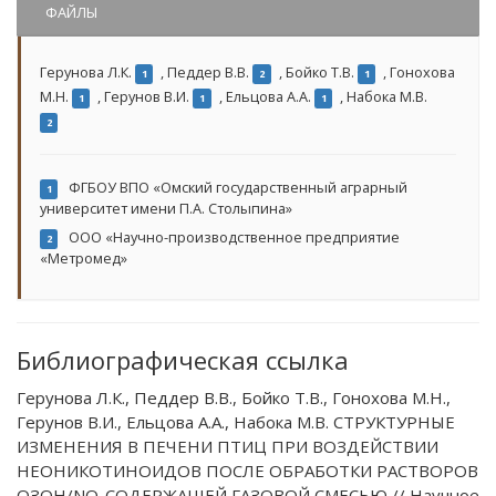
ФАЙЛЫ
Герунова Л.К.
,
Педдер В.В.
,
Бойко Т.В.
,
Гонохова
1
2
1
М.Н.
,
Герунов В.И.
,
Ельцова А.А.
,
Набока М.В.
1
1
1
2
ФГБОУ ВПО «Омский государственный аграрный
1
университет имени П.А. Столыпина»
ООО «Научно-производственное предприятие
2
«Метромед»
Библиографическая ссылка
Герунова Л.К., Педдер В.В., Бойко Т.В., Гонохова М.Н.,
Герунов В.И., Ельцова А.А., Набока М.В. СТРУКТУРНЫЕ
ИЗМЕНЕНИЯ В ПЕЧЕНИ ПТИЦ ПРИ ВОЗДЕЙСТВИИ
НЕОНИКОТИНОИДОВ ПОСЛЕ ОБРАБОТКИ РАСТВОРОВ
ОЗОН/NO-СОДЕРЖАЩЕЙ ГАЗОВОЙ СМЕСЬЮ // Научное