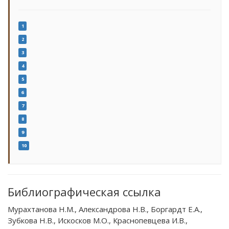
1
2
3
4
5
6
7
8
9
10
Библиографическая ссылка
Мурахтанова Н.М., Александрова Н.В., Боргардт Е.А.,
Зубкова Н.В., Искосков М.О., Краснопевцева И.В.,