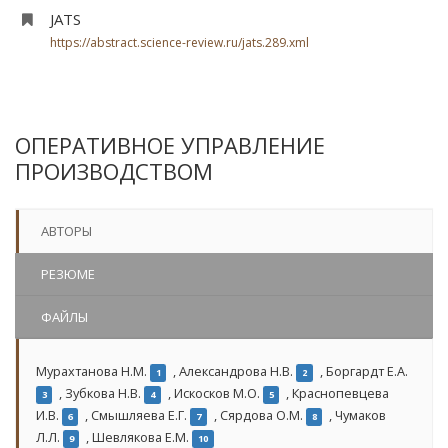
JATS
https://abstract.science-review.ru/jats.289.xml
ОПЕРАТИВНОЕ УПРАВЛЕНИЕ
ПРОИЗВОДСТВОМ
АВТОРЫ
РЕЗЮМЕ
ФАЙЛЫ
Мурахтанова Н.М.
,
Александрова Н.В.
,
Боргардт Е.А.
1
2
,
Зубкова Н.В.
,
Искосков М.О.
,
Краснопевцева
3
4
5
И.В.
,
Смышляева Е.Г.
,
Сярдова О.М.
,
Чумаков
6
7
8
Л.Л.
,
Шевлякова Е.М.
9
10