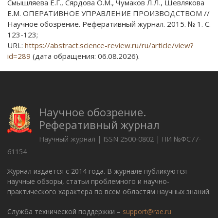
Смышляева Е.Г., Сярдова О.М., Чумаков Л.Л., Шевлякова
Е.М. ОПЕРАТИВНОЕ УПРАВЛЕНИЕ ПРОИЗВОДСТВОМ //
Научное обозрение. Реферативный журнал. 2015. № 1. С.
123-123;
URL:
https://abstract.science-review.ru/ru/article/view?
id=289
(дата обращения: 06.08.2026).
Научное обозрение.
Реферативный журнал
Научный журнал | ISSN 2500-0802 | ПИ №ФС77-
61154
Журнал издается с 2014 года. В журнале публикуются
научные обзоры, статьи проблемного и научно-
практического характера по всем областям научных знаний.
Служба технической поддержки –
support@rae.ru