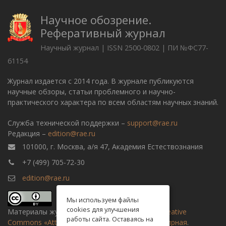
Научное обозрение.
Реферативный журнал
Научный журнал | ISSN 2500-0802 | ПИ №ФС77-
61154
Журнал издается с 2014 года. В журнале публикуются
научные обзоры, статьи проблемного и научно-
практического характера по всем областям научных знаний.
Служба технической поддержки –
support@rae.ru
Редакция –
edition@rae.ru
101000, г. Москва, а/я 47, Академия Естествознания
+7 (499) 705-72-30
edition@rae.ru
Мы используем файлы
cookies для улучшения
Материалы журнала доступны по
лицензии Creative
работы сайта. Оставаясь на
Commons «Attribution» («Атрибуция») 4.0 Всемирная
.