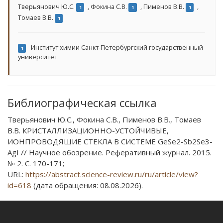
Тверьянович Ю.С.
,
Фокина С.В.
,
Пименов В.В.
,
1
1
1
Томаев В.В.
1
Институт химии Санкт-Петербургский государственный
1
университет
Библиографическая ссылка
Тверьянович Ю.С., Фокина С.В., Пименов В.В., Томаев
В.В. КРИСТАЛЛИЗАЦИОННО-УСТОЙЧИВЫЕ,
ИОНПРОВОДЯЩИЕ СТЕКЛА В СИСТЕМЕ GeSe2-Sb2Se3-
AgI // Научное обозрение. Реферативный журнал. 2015.
№ 2. С. 170-171;
URL:
https://abstract.science-review.ru/ru/article/view?
id=618
(дата обращения: 08.08.2026).