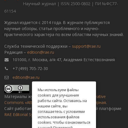
Научный журнал | ISSN 2500-0802 | ПИ №ФС77-
61154
Журнал издается с 2014 года. В журнале публикуются
научные обзоры, статьи проблемного и научно-
практического характера по всем областям научных знаний.
Служба технической поддержки –
support@rae.ru
Редакция –
edition@rae.ru
101000, г. Москва, а/я 47, Академия Естествознания
+7 (499) 705-72-30
edition@rae.ru
Мы используем файлы
cookies для улучшения
Материалы журнала доступны по
лицензии Creative
работы сайта. Оставаясь на
Commons «Attribution» («Атрибуция») 4.0 Всемирная
.
нашем сайте, вы
Сайт работает на универсальной издательской платформе
соглашаетесь с условиями
RAE Editorial System
использования файлов
cookies. Чтобы ознакомиться
с нашей Политикой