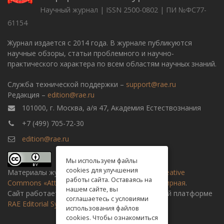
Научный журнал | ISSN 2500-0802 | ПИ №ФС77-
61154
Журнал издается с 2014 года. В журнале публикуются
научные обзоры, статьи проблемного и научно-
практического характера по всем областям научных знаний.
Служба технической поддержки –
support@rae.ru
Редакция –
edition@rae.ru
101000, г. Москва, а/я 47, Академия Естествознания
+7 (499) 705-72-30
edition@rae.ru
Мы используем файлы
cookies для улучшения
Материалы журнала доступны по
лицензии Creative
работы сайта. Оставаясь на
Commons «Attribution» («Атрибуция») 4.0 Всемирная
.
нашем сайте, вы
Сайт работает на универсальной издательской платформе
соглашаетесь с условиями
RAE Editorial System
использования файлов
cookies. Чтобы ознакомиться