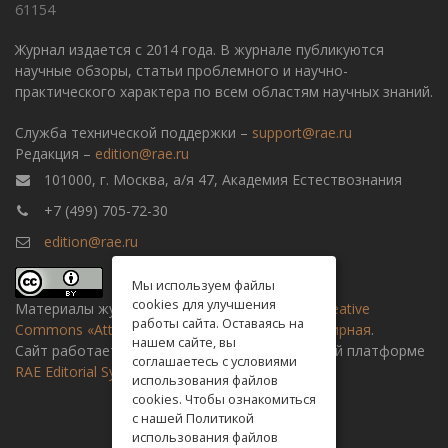
61154
Журнал издается с 2014 года. В журнале публикуются
научные обзоры, статьи проблемного и научно-
практического характера по всем областям научных знаний.
Служба технической поддержки –
support@rae.ru
Редакция –
edition@rae.ru
101000, г. Москва, а/я 47, Академия Естествознания
+7 (499) 705-72-30
edition@rae.ru
Мы используем файлы
cookies для улучшения
Материалы журнала доступны по
лицензии Creative
работы сайта. Оставаясь на
Commons «Attribution» («Атрибуция») 4.0 Всемирная
.
нашем сайте, вы
Сайт работает на универсальной издательской платформе
соглашаетесь с условиями
RAE Editorial System
использования файлов
cookies. Чтобы ознакомиться
с нашей Политикой
использования файлов