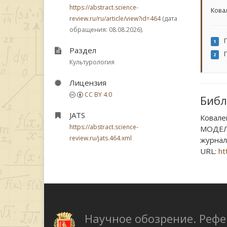
https://abstract.science-
Кова
review.ru/ru/article/view?id=464
(дата
обращения: 08.08.2026).
Г
1
Раздел
Г
2
Культурология
Лицензия
CC BY 4.0
Библ
JATS
Ковале
https://abstract.science-
МОДЕЛ
review.ru/jats.464.xml
журнал.
URL:
ht
Научное обозрение. Реф