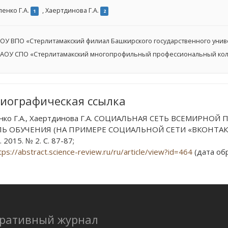
ленко Г.А.
,
Хаертдинова Г.А.
1
2
ОУ ВПО «Стерлитамакский филиал Башкирского государственного унив
АОУ СПО «Стерлитамакский многопрофильный профессиональный ко
иографическая ссылка
нко Г.А., Хаертдинова Г.А. СОЦИАЛЬНАЯ СЕТЬ ВСЕМИРН
Ь ОБУЧЕНИЯ (НА ПРИМЕРЕ СОЦИАЛЬНОЙ СЕТИ «ВКОНТАКТЕ»
 2015. № 2. С. 87-87;
tps://abstract.science-review.ru/ru/article/view?id=464
(дата обр
еративный журнал