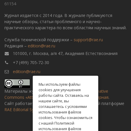
61154
Журнал издается с 2014 года. В журнале публикуются
научные обзоры, статьи проблемного и научно-
практического характера по всем областям научных знаний.
Служба технической поддержки –
support@rae.ru
Редакция –
edition@rae.ru
101000, г. Москва, а/я 47, Академия Естествознания
+7 (499) 705-72-30
edition@rae.ru
Мы используем файлы
cookies для улучшения
Материалы журнала доступны по
лицензии Creative
работы сайта. Оставаясь на
Commons «Attribution» («Атрибуция») 4.0 Всемирная
.
нашем сайте, вы
Сайт работает на универсальной издательской платформе
соглашаетесь с условиями
RAE Editorial System
использования файлов
cookies. Чтобы ознакомиться
с нашей Политикой
использования файлов