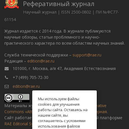
Реферативный журнал
Научный журнал | ISSN 2500-0802 | ПИ №ФС77-
61154
Журнал издается с 2014 года. В журнале публикуются
научные обзоры, статьи проблемного и научно-
практического характера по всем областям научных знаний.
Служба технической поддержки –
support@rae.ru
Редакция –
edition@rae.ru
101000, г. Москва, а/я 47, Академия Естествознания
+7 (499) 705-72-30
edition@rae.ru
Мы используем файлы
cookies для улучшения
Материалы журнала доступны по
лицензии Creative
работы сайта. Оставаясь на
Commons «Attribution» («Атрибуция») 4.0 Всемирная
.
нашем сайте, вы
Сайт работает на универсальной издательской платформе
соглашаетесь с условиями
RAE Editorial System
использования файлов