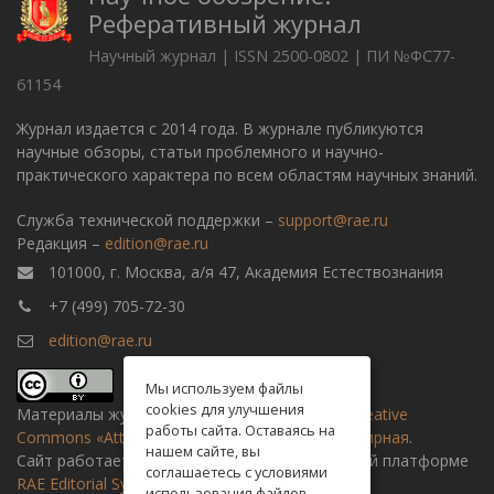
Реферативный журнал
Научный журнал | ISSN 2500-0802 | ПИ №ФС77-
61154
Журнал издается с 2014 года. В журнале публикуются
научные обзоры, статьи проблемного и научно-
практического характера по всем областям научных знаний.
Служба технической поддержки –
support@rae.ru
Редакция –
edition@rae.ru
101000, г. Москва, а/я 47, Академия Естествознания
+7 (499) 705-72-30
edition@rae.ru
Мы используем файлы
cookies для улучшения
Материалы журнала доступны по
лицензии Creative
работы сайта. Оставаясь на
Commons «Attribution» («Атрибуция») 4.0 Всемирная
.
нашем сайте, вы
Сайт работает на универсальной издательской платформе
соглашаетесь с условиями
RAE Editorial System
использования файлов