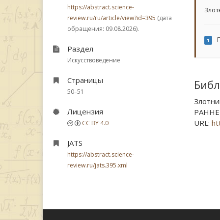
https://abstract.science-
Злот
review.ru/ru/article/view?id=395
(дата
обращения: 09.08.2026).
Г
1
Раздел
Искусствоведение
Страницы
Библ
50–51
Злотни
Лицензия
РАННЕК
URL:
ht
CC BY 4.0
JATS
https://abstract.science-
review.ru/jats.395.xml