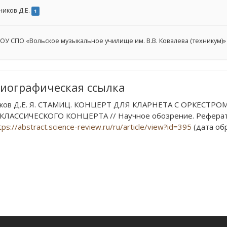
ников Д.Е.
1
ОУ СПО «Вольское музыкальное училище им. В.В. Ковалева (техникум)»
иографическая ссылка
ков Д.Е. Я. СТАМИЦ. КОНЦЕРТ ДЛЯ КЛАРНЕТА С ОРКЕСТР
ЛАССИЧЕСКОГО КОНЦЕРТА // Научное обозрение. Реферативн
tps://abstract.science-review.ru/ru/article/view?id=395
(дата обр