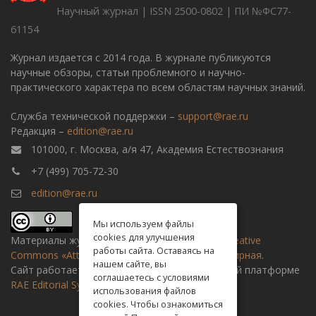
Научный журнал | ISSN 2500-0802 | ПИ №ФС77-
61154
Журнал издается с 2014 года. В журнале публикуются
научные обзоры, статьи проблемного и научно-
практического характера по всем областям научных знаний.
Служба технической поддержки –
support@rae.ru
Редакция –
edition@rae.ru
101000, г. Москва, а/я 47, Академия Естествознания
+7 (499) 705-72-30
edition@rae.ru
Мы используем файлы
cookies для улучшения
Материалы журнала доступны по
лицензии Creative
работы сайта. Оставаясь на
Commons «Attribution» («Атрибуция») 4.0 Всемирная
.
нашем сайте, вы
Сайт работает на универсальной издательской платформе
соглашаетесь с условиями
RAE Editorial System
использования файлов
cookies. Чтобы ознакомиться