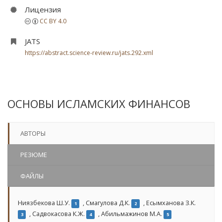
Лицензия
CC BY 4.0
JATS
https://abstract.science-review.ru/jats.292.xml
ОСНОВЫ ИСЛАМСКИХ ФИНАНСОВ
АВТОРЫ
РЕЗЮМЕ
ФАЙЛЫ
Ниязбекова Ш.У.
,
Смагулова Д.К.
,
Есымханова З.К.
1
2
,
Садвокасова К.Ж.
,
Абильмажинов М.А.
3
4
5