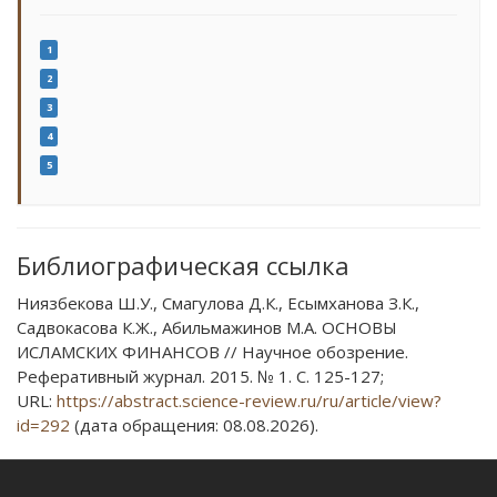
1
2
3
4
5
Библиографическая ссылка
Ниязбекова Ш.У., Смагулова Д.К., Есымханова З.К.,
Садвокасова К.Ж., Абильмажинов М.А. ОСНОВЫ
ИСЛАМСКИХ ФИНАНСОВ // Научное обозрение.
Реферативный журнал. 2015. № 1. С. 125-127;
URL:
https://abstract.science-review.ru/ru/article/view?
id=292
(дата обращения: 08.08.2026).