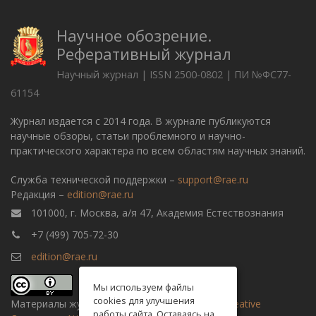
Научное обозрение.
Реферативный журнал
Научный журнал | ISSN 2500-0802 | ПИ №ФС77-
61154
Журнал издается с 2014 года. В журнале публикуются
научные обзоры, статьи проблемного и научно-
практического характера по всем областям научных знаний.
Служба технической поддержки –
support@rae.ru
Редакция –
edition@rae.ru
101000, г. Москва, а/я 47, Академия Естествознания
+7 (499) 705-72-30
edition@rae.ru
Мы используем файлы
cookies для улучшения
Материалы журнала доступны по
лицензии Creative
работы сайта. Оставаясь на