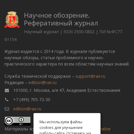
Научное обозрение.
Реферативный журнал
Научный журнал | ISSN 2500-0802 | ПИ №ФС77-
61154
Журнал издается с 2014 года. В журнале публикуются
научные обзоры, статьи проблемного и научно-
практического характера по всем областям научных знаний.
Служба технической поддержки –
support@rae.ru
Редакция –
edition@rae.ru
101000, г. Москва, а/я 47, Академия Естествознания
+7 (499) 705-72-30
edition@rae.ru
Мы используем файлы
cookies для улучшения
Материалы журнала доступны по
лицензии Creative
работы сайта. Оставаясь на