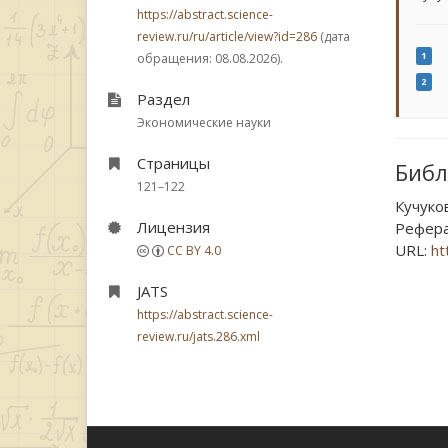
https://abstract.science-
review.ru/ru/article/view?id=286
(дата
1
обращения: 08.08.2026).
2
Раздел
Экономические науки
Страницы
Библ
121–122
Кучуко
Лицензия
Рефера
URL:
ht
CC BY 4.0
JATS
https://abstract.science-
review.ru/jats.286.xml