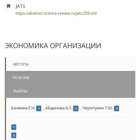
JATS
https://abstract.science-review.ru/jats.258.xml
ЭКОНОМИКА ОРГАНИЗАЦИИ
АВТОРЫ
РЕЗЮМЕ
ФАЙЛЫ
Белкина Е.Н.
,
Айдинова А.Т.
,
Черепухин Т.Ю.
1
2
3
1
2