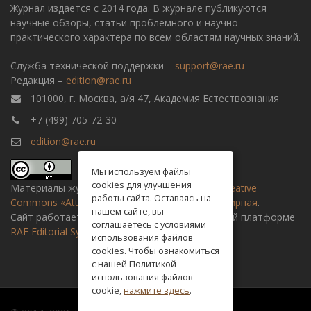
Журнал издается с 2014 года. В журнале публикуются
научные обзоры, статьи проблемного и научно-
практического характера по всем областям научных знаний.
Служба технической поддержки –
support@rae.ru
Редакция –
edition@rae.ru
101000, г. Москва, а/я 47, Академия Естествознания
+7 (499) 705-72-30
edition@rae.ru
Мы используем файлы
cookies для улучшения
Материалы журнала доступны по
лицензии Creative
работы сайта. Оставаясь на
Commons «Attribution» («Атрибуция») 4.0 Всемирная
.
нашем сайте, вы
Сайт работает на универсальной издательской платформе
соглашаетесь с условиями
RAE Editorial System
использования файлов
cookies. Чтобы ознакомиться
с нашей Политикой
использования файлов
cookie,
нажмите здесь
.