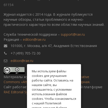
61154
Журнал издается с 2014 года. В журнале публикуются
научные обзоры, статьи проблемного и научно-
практического характера по всем областям научных знаний.
Служба технической поддержки –
support@rae.ru
Редакция –
edition@rae.ru
101000, г. Москва, а/я 47, Академия Естествознания
+7 (499) 705-72-30
edition@rae.ru
Мы используем файлы
cookies для улучшения
Материалы журнала доступны по
лицензии Creative
работы сайта. Оставаясь на
Commons «Attribution» («Атрибуция») 4.0 Всемирная
.
нашем сайте, вы
Сайт работает на универсальной издательской платформе
соглашаетесь с условиями
RAE Editorial System
использования файлов
cookies. Чтобы ознакомиться
с нашей Политикой
использования файлов