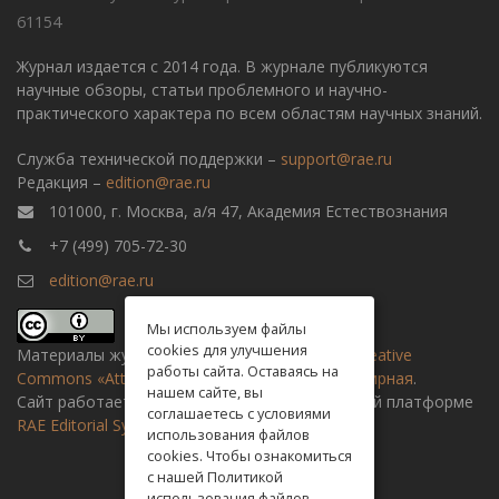
61154
Журнал издается с 2014 года. В журнале публикуются
научные обзоры, статьи проблемного и научно-
практического характера по всем областям научных знаний.
Служба технической поддержки –
support@rae.ru
Редакция –
edition@rae.ru
101000, г. Москва, а/я 47, Академия Естествознания
+7 (499) 705-72-30
edition@rae.ru
Мы используем файлы
cookies для улучшения
Материалы журнала доступны по
лицензии Creative
работы сайта. Оставаясь на
Commons «Attribution» («Атрибуция») 4.0 Всемирная
.
нашем сайте, вы
Сайт работает на универсальной издательской платформе
соглашаетесь с условиями
RAE Editorial System
использования файлов
cookies. Чтобы ознакомиться
с нашей Политикой
использования файлов