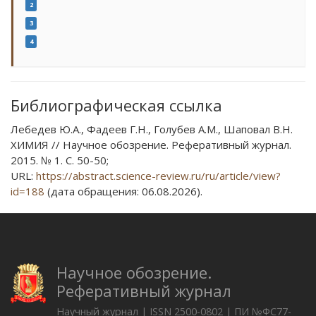
2
3
4
Библиографическая ссылка
Лебедев Ю.А., Фадеев Г.Н., Голубев А.М., Шаповал В.Н.
ХИМИЯ // Научное обозрение. Реферативный журнал.
2015. № 1. С. 50-50;
URL:
https://abstract.science-review.ru/ru/article/view?
id=188
(дата обращения: 06.08.2026).
Научное обозрение.
Реферативный журнал
Научный журнал | ISSN 2500-0802 | ПИ №ФС77-