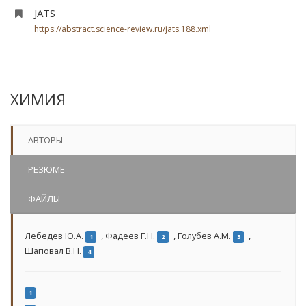
JATS
https://abstract.science-review.ru/jats.188.xml
ХИМИЯ
АВТОРЫ
РЕЗЮМЕ
ФАЙЛЫ
Лебедев Ю.А.
,
Фадеев Г.Н.
,
Голубев А.М.
,
1
2
3
Шаповал В.Н.
4
1