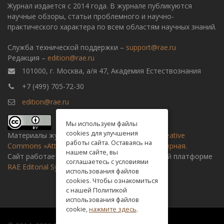
Журнал издается с 2014 года. В журнале публикуются
научные обзоры, статьи проблемного и научно-
практического характера по всем областям научных знаний.
Служба технической поддержки –
support@rae.ru
Редакция –
edition@rae.ru
101000, г. Москва, а/я 47, Академия Естествознания
+7 (499) 705-72-30
edition@rae.ru
Мы используем файлы
cookies для улучшения
Материалы журнала доступны по
лицензии Creative
работы сайта. Оставаясь на
Commons «Attribution» («Атрибуция») 4.0 Всемирная
.
нашем сайте, вы
Сайт работает на универсальной издательской платформе
соглашаетесь с условиями
RAE Editorial System
использования файлов
cookies. Чтобы ознакомиться
с нашей Политикой
использования файлов
cookie,
нажмите здесь
.