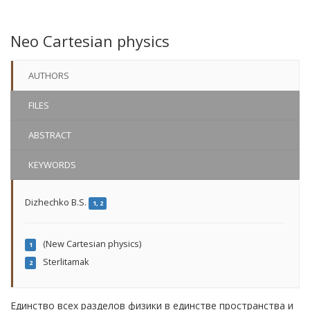
Neo Cartesian physics
AUTHORS
FILES
ABSTRACT
KEYWORDS
Dizhechko B.S.
1, 2
(New Cartesian physics)
1
Sterlitamak
2
Единство всех разделов физики в единстве пространства и