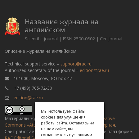
Название журнала на
английском
Scientific journal | ISSN 2500-0802 | CertJournal
Описание журнала на английском
Technical support service –
support@rae.ru
Authorized secretary of the journal –
edition@rae.ru
101000, Moscow, PO box 47
+7 (499) 705-72-30
edition@rae.ru
Мы используем файлы
cookies для улучшения
Материалы журнала доступны по
лицензии Creative
работы сайта. Оставаясь на
Commons «Attribution» («Атрибуция») 4.0 Всемирная
.
нашем сайте, вы
Сайт работает на универсальной издательской платформе
соглашаетесь с условиями
RAE Editorial System