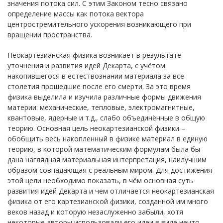
значения потока сил. С этим Законом тесно связано
определение массы как потока вектора
центростремительного ускорения возникающего при
вращении пространства.
Неокартезианская физика возникает в результате
уточнения и развития идей Декарта, с учётом
накопившегося в естествознании материала за все
столетия прошедшие после его смерти. За это время
физика выделила и изучила различные формы движения
материи: механические, тепловые, электромагнитные,
квантовые, ядерные и т.д., слабо объединённые в общую
теорию. Основная цель неокартезианской физики –
обобщить весь накопленный в физике материал в единую
теорию, в которой математическим формулам была бы
дана наглядная материальная интерпретация, наилучшим
образом совпадающая с реальным миром. Для достижения
этой цели необходимо показать, в чём основная суть
развития идей Декарта и чем отличается неокартезианская
физика от его картезианской физики, созданной им много
веков назад и которую незаслуженно забыли, хотя
некоторые авторы использовали его идеи в виде нечто