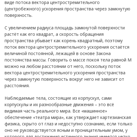
виде потока вектора центростремительного
(центробежного) ускорения пространства через замкнутую
поверхность.
С увеличением радиуса площадь замкнутой поверхности
растёт как его квадрат, а скорость обращения
пространства убывает как корень квадратный, поэтому
поток вектора центростремительного ускорения остаётся
величиной постоянной, лежащей в основе Закона
постоянства массы. Говорить о массе покоя тела равной M
можно на любом расстоянии от него, поскольку поток
вектора центростремительного ускорения пространства
через замкнутую поверхность вокруг него не зависит от
расстояния.
Наблюдаемые тела, состоящие из корпускул, сами
корпускулы и их разнообразные движения – это всё
видимая часть реального мира. Все «машинное»
обеспечение «театра мира», как утверждает картезианская
физика, скрыто от глаз и недоступно сознанию, если только
оно не руководствуется ясным и проницательным умом, у
которого для достижения истинного знания имеется четко