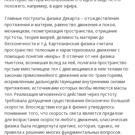
похожего, например, в идее эфира.
Главные постулаты физики Декарта – отождествление
протяжения и материи, равенство движения и покоя,
механицизм, геометризация пространства, отрицание
пустоты, теория вихрей, делимость материи до
бесконечности и т.д. Картезианская физика считала
пространство телесным и характеризовала движение с
помощью понятия «вихрь». В отличие от неё физика
Ньютона, возникшая вслед за ней, полагала пространство
пустым вместилищем тел с двигающимися в нём телами по
законам прямолинейного движения или по траекториям,
искривлённым дальнодействующими внутренними силами
притяжения, источниками которых якобы являются массы
тел. Реализация мгновенного действия через пустоту
требовала допущения существования бесконечно большой
скорости. Впоследствии когда в физике утвердилось
понимание того, что скорость света является пределом
для возрастания скорости любого движения, классическая
физика была подвергнута критике, которая, однако, не
привела к решению многих фундаментальных вопросов.