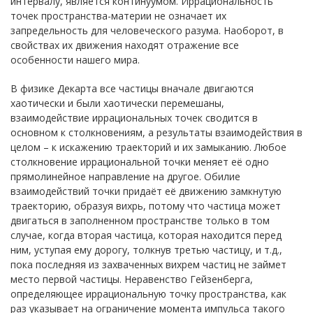
интервалу, является континуумом. Иррациональность
точек пространства-материи не означает их
запредельность для человеческого разума. Наоборот, в
свойствах их движения находят отражение все
особенности нашего мира.
В физике Декарта все частицы вначале двигаются
хаотически и были хаотически перемешаны,
взаимодействие иррациональных точек сводится в
основном к столкновениям, а результаты взаимодействия в
целом – к искажению траекторий и их замыканию. Любое
столкновение иррациональной точки меняет её одно
прямолинейное направление на другое. Обилие
взаимодействий точки придаёт её движению замкнутую
траекторию, образуя вихрь, потому что частица может
двигаться в заполненном пространстве только в том
случае, когда вторая частица, которая находится перед
ним, уступая ему дорогу, толкнув третью частицу, и т.д.,
пока последняя из захваченных вихрем частиц не займет
место первой частицы. Неравенство Гейзенберга,
определяющее иррациональную точку пространства, как
раз указывает на ограничение момента импульса такого