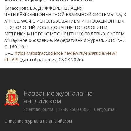
Катасонова Е.А. ДИФФЕРЕНЦИАЦИЯ
ЧЕТЫРЁХКОМПОНЕНТНОЙ ВЗАИМНОЙ СИСТЕМЫ NA, K
// F, CL, WO4 C ИСПОЛЬЗОВАНИЕМ ИННОВАЦИОННЫХ
ТЕХНОЛОГИЙ ИССЛЕДОВАНИЯ ТОПОЛОГИИ И
МЕТРИКИ МНОГОКОМПОНЕНТНЫХ СОЛЕВЫХ СИСТЕМ
// Научное обозрение. Реферативный журнал. 2015. № 2.
С. 160-161;
URL:
https://abstract.science-review.ru/en/article/view?
id=599
(дата обращения: 08.08.2026).
Название журнала на
английском
Scientific journal | ISSN 2500-0802 | CertJournal
Описание журнала на английском