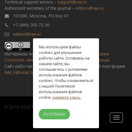
Technical support service –
support@rae.ru
Authorized secretary of the journal –
edition@rae.ru
101000, Moscow, PO box 47
+7 (499) 705-72-30
edition@rae.ru
Мы используем файлы
cookies для улучшения
Материалы журнала доступны по
лицензии Creative
работы сайта. Оставаясь на
Commons «Attribution» («Атрибуция») 4.0 Всемирная
.
нашем сайте, вы
Сайт работает на универсальной издательской платформе
соглашаетесь с условиями
RAE Editorial System
использования файлов
cookies. Чтобы ознакомиться
с нашей Политикой
использования файлов
cookie,
нажмите здесь
.
© 2014–2026 Russian academy of natural history
Я СОГЛАСЕН
Toggle
navigati