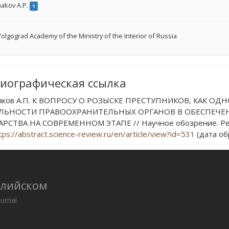
akov A.P.
1
olgograd Academy of the Ministry of the Interior of Russia
иографическая ссылка
аков А.П. К ВОПРОСУ О РОЗЫСКЕ ПРЕСТУПНИКОВ, КАК О
ЛЬНОСТИ ПРАВООХРАНИТЕЛЬНЫХ ОРГАНОВ В ОБЕСПЕЧЕ
РСТВА НА СОВРЕМЕННОМ ЭТАПЕ // Научное обозрение. Рефер
tps://abstract.science-review.ru/en/article/view?id=531
(дата об
глийском
ournal