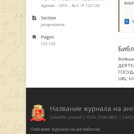
Bolsh
журнал. – 2015. – № 2 – P. 122-123
Section
V
1
Jurisprudence
Pages
122–123
Библ
Больш
ДЕЯТЕ
ГОСУДА
URL:
ht
Название журнала на ан
Scientific journal | ISSN 2500-0802 | CertJ
Описание журнала на английском