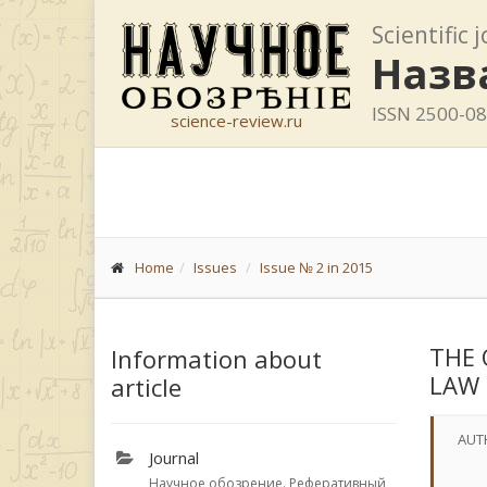
Scientific 
Назв
ISSN 2500-0
science-review.ru
Home
Issues
Issue № 2 in 2015
THE 
Information about
LAW 
article
AUT
Journal
Научное обозрение. Реферативный