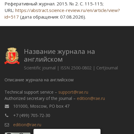
Реферативный журнал. 2015. № 2. С. 115-115;
URL:
https://abstract.science-review.ru/en/article/view?
id=517
(дата обращения: 07.08.2026).
Название журнала на
английском
Scientific journal | ISSN 2500-0802 | CertJournal
Описание журнала на английском
Technical support service –
support@rae.ru
Authorized secretary of the journal –
edition@rae.ru
101000, Moscow, PO box 47
+7 (499) 705-72-30
edition@rae.ru