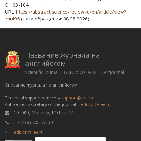
С. 103-104;
URL:
https://abstract.science-review.ru/en/article/view?
id=495
(дата обращения: 08.08.2026).
Название журнала на
английском
Scientific journal | ISSN 2500-0802 | CertJournal
Описание журнала на английском
Technical support service –
support@rae.ru
Authorized secretary of the journal –
edition@rae.ru
101000, Moscow, PO box 47
+7 (499) 705-72-30
edition@rae.ru