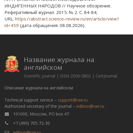
ИНДИГЕННЫХ НАРОДОВ // Научное обозрение.
Реферативный журнал. 2015. № 2. С. 84-84;
URL:
https://abstract.science-review.ru/en/article/view?
id=459
(дата обращения: 08.08.2026).
Название журнала на
английском
Scientific journal | ISSN 2500-0802 | CertJournal
Описание журнала на английском
Technical support service –
support@rae.ru
Authorized secretary of the journal –
edition@rae.ru
101000, Moscow, PO box 47
+7 (499) 705-72-30
edition@rae.ru