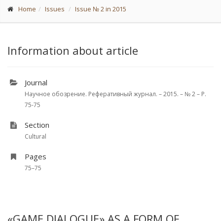
Home
Issues
Issue № 2 in 2015
Information about article
Journal
Научное обозрение. Реферативный журнал. – 2015. – № 2 – P.
75-75
Section
Cultural
Pages
75–75
«GAME DIALOGUE» AS A FORM OF