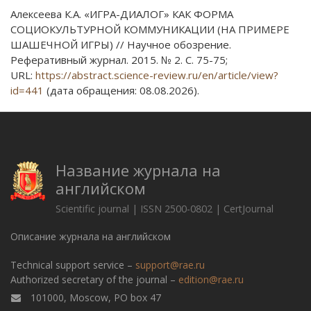
Алексеева К.А. «ИГРА-ДИАЛОГ» КАК ФОРМА
СОЦИОКУЛЬТУРНОЙ КОММУНИКАЦИИ (НА ПРИМЕРЕ
ШАШЕЧНОЙ ИГРЫ) // Научное обозрение.
Реферативный журнал. 2015. № 2. С. 75-75;
URL:
https://abstract.science-review.ru/en/article/view?
id=441
(дата обращения: 08.08.2026).
Название журнала на
английском
Scientific journal | ISSN 2500-0802 | CertJournal
Описание журнала на английском
Technical support service –
support@rae.ru
Authorized secretary of the journal –
edition@rae.ru
101000, Moscow, PO box 47