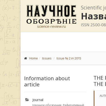
Scientific 
Назв
ISSN 2500-0
science-review.ru
Home
Issues
Issue № 2 in 2015
THE 
Information about
THE 
article
AUT
Journal
Научное обозрение. Реферативный