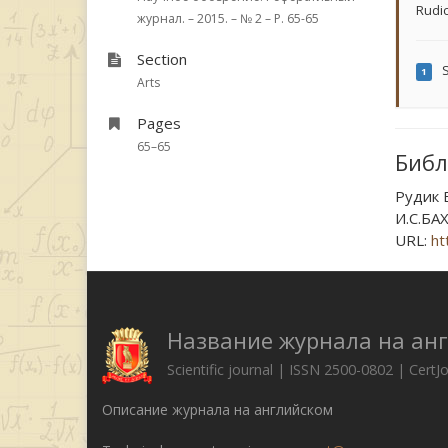
Rudic
журнал. – 2015. – № 2 – P. 65-65
Section
S
1
Arts
Pages
65–65
Библ
Рудик
И.С.БАХ
URL:
ht
Название журнала на ан
Scientific journal | ISSN 2500-0802 | CertJ
Описание журнала на английском