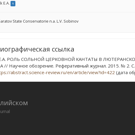
k E.A.
1
aratov State Conservatorie n.a. L.V. Sobinov
иографическая ссылка
 Е.А. РОЛЬ СОЛЬНОЙ ЦЕРКОВНОЙ КАНТАТЫ В ЛЮТЕРАНСК
А // Научное обозрение. Реферативный журнал. 2015. № 2. С.
tps://abstract.science-review.ru/en/article/view?id=422
(дата об
глийском
ournal