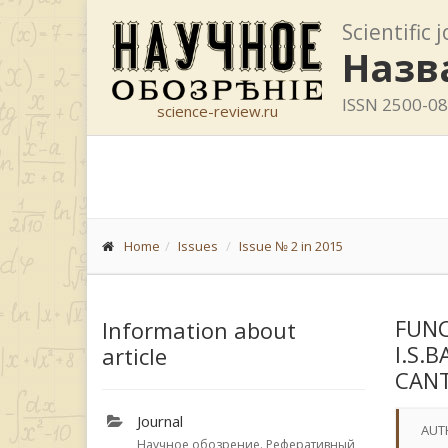
Scientific 
Назв
ISSN 2500-0
science-review.ru
Home
Issues
Issue № 2 in 2015
FUNC
Information about
I.S.
article
CANT
Journal
AUT
Научное обозрение. Реферативный