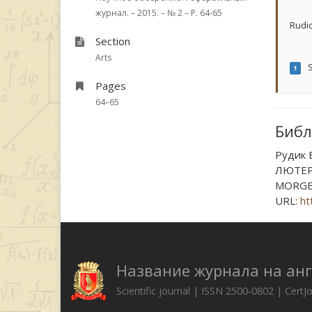
журнал. – 2015. – № 2 – P. 64-65
Rudic
Section
Arts
S
1
Pages
64–65
Библ
Рудик
ЛЮТЕР
MORGEN
URL:
ht
Название журнала на ан
Scientific journal | ISSN 2500-0802 | CertJ