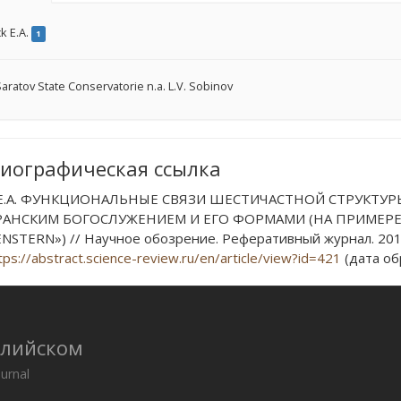
k E.A.
1
aratov State Conservatorie n.a. L.V. Sobinov
иографическая ссылка
 Е.А. ФУНКЦИОНАЛЬНЫЕ СВЯЗИ ШЕСТИЧАСТНОЙ СТРУКТУРЫ
АНСКИМ БОГОСЛУЖЕНИЕМ И ЕГО ФОРМАМИ (НА ПРИМЕРЕ К
STERN») // Научное обозрение. Реферативный журнал. 2015.
tps://abstract.science-review.ru/en/article/view?id=421
(дата об
глийском
ournal