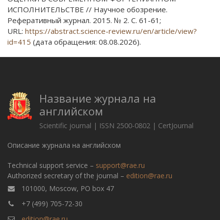
ИСПОЛНИТЕЛЬСТВЕ // Научное обозрение.
Реферативный журнал. 2015. № 2. С. 61-61;
URL:
https://abstract.science-review.ru/en/article/view?
id=415
(дата обращения: 08.08.2026).
Название журнала на
английском
Scientific journal | ISSN 2500-0802 | CertJournal
Описание журнала на английском
Technical support service –
support@rae.ru
Authorized secretary of the journal –
edition@rae.ru
101000, Moscow, PO box 47
+7 (499) 705-72-30
edition@rae.ru