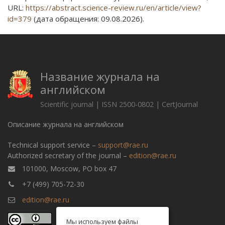
URL:
https://abstract.science-review.ru/en/article/view?
id=379
(дата обращения: 09.08.2026).
Название журнала на
английском
Scientific journal | ISSN 2500-0802 | CertJournal
Описание журнала на английском
Technical support service –
support@rae.ru
Authorized secretary of the journal –
edition@rae.ru
101000, Moscow, PO box 47
+7 (499) 705-72-30
edition@rae.ru
Мы используем файлы