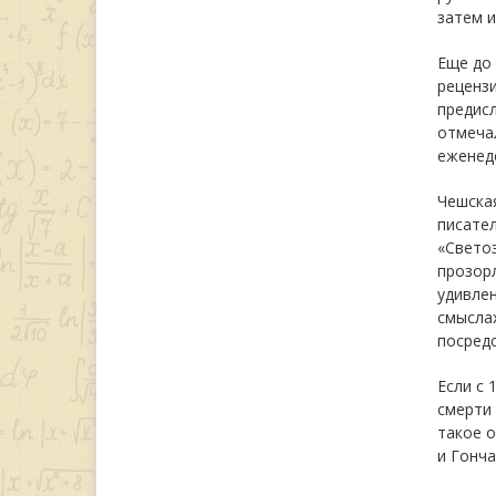
затем и
Еще до 
рецензи
предисл
отмечал
еженеде
Чешска
писател
«Светоз
прозор
удивлен
смыслах
посред
Если с 
смерти
такое о
и Гонча