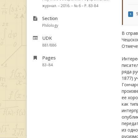
журнал. – 2016. – № 6 – P. 83-84
S
1
Section
Philology
В справ
UDK
Чешског
881/886
Отмечен
Pages
Интерес
83–84
писател
ряда ру
1877) у
Гончаро
произве
ее хоро
как тип
интерпр
опублик
передат
из одно
русизмо