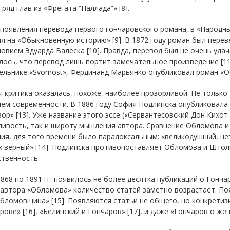
 ряд глав из «Фрегата “Паллада”» [8].
появления перевода первого гончаровского романа, в «Народн
я на «Обыкновенную историю» [9]. В 1872 году роман был перев
овием Эдуарда Валеска [10]. Правда, перевод был не очень удач
ось, что перевод лишь портит замечательное произведение [11].
льнике «Svornost», Фердинанд Марьянко опубликовал роман «Об
я критика оказалась, похоже, наиболее прозорливой. Не тольк
ем современности. В 1886 году София Подлипска опубликовала
ор» [13]. Уже название этого эссе («Сервантесовский Дон Кихо
ливость, так и широту мышления автора. Сравнение Обломова и
ия, для того времени было парадоксальным: «великодушный, не
 верный» [14]. Подлипска противопоставляет Обломова и Штоль
ственность.
1868 по 1891 гг. появилось не более десятка публикаций о Гонча
 автора «Обломова» количество статей заметно возрастает. По
бломовщина» [15]. Появляются статьи не общего, но конкретиз
рове» [16], «Белинский и Гончаров» [17], и даже «Гончаров о жен