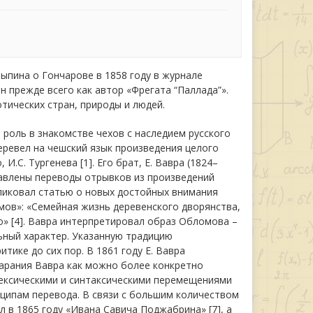
Пыпина о Гончарове в 1858 году в журнале
н прежде всего как автор «Фрегата “Паллада”».
тических стран, природы и людей.
роль в знакомстве чехов с наследием русского
еревел на чешский язык произведения целого
И.С. Тургенева [1]. Его брат, Е. Вавра (1824–
ставлены переводы отрывков из произведений
убликовал статью о новых достойных внимания
мов»: «Семейная жизнь деревенского дворянства,
о» [4]. Вавра интерпретировал образ Обломова –
льный характер. Указанную традицию
ике до сих пор. В 1861 году Е. Вавра
тарания Вавра как можно более конкретно
 лексическими и синтаксическими перемещениями
нципам перевода. В связи с большим количеством
л в 1865 году «Ивана Савича Поджабрина» [7], а