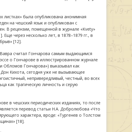
ых листках» была опубликована анонимная
еден на чешский язык и опубликован с
ен. В рецензии, помещенной в журнале «Kvetу»
 Еще через несколько лет, в 1878–1879 гг., в
рыв» [12].
о Вавра считал Гончарова самым выдающимся
 эссе о Гончарове в иллюстрированном журнале
т и Обломов Гончарова») выказывал как
 Дон Кихота, сегодня уже не вызывающее
эгоистичный, непривередливый, честный, во всех
ца как трагическую личность и серую
рове в чешских периодических изданиях, то после
является перевод статьи Н.А. Добролюбова «Что
ирующего характера, вроде: «Тургенев о Толстом
щинах» [18].