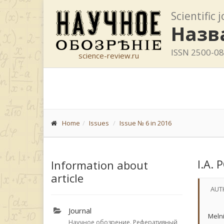
Scientific 
Назв
ISSN 2500-0
science-review.ru
Home
Issues
Issue № 6 in 2016
I.A.
Information about
article
AUT
Journal
Melni
Научное обозрение. Реферативный