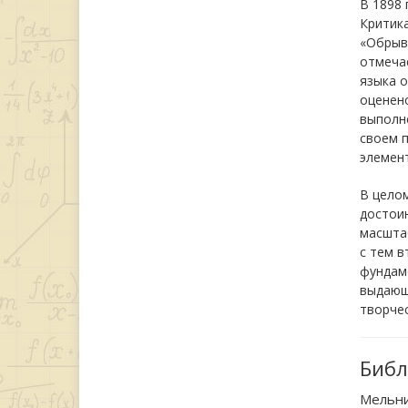
В 1898 
Критика
«Обрыв»
отмечае
языка о
оценено
выполне
своем п
элемент
В цело
достоин
масштаб
с тем в
фундаме
выдающи
творчес
Библ
Мельни