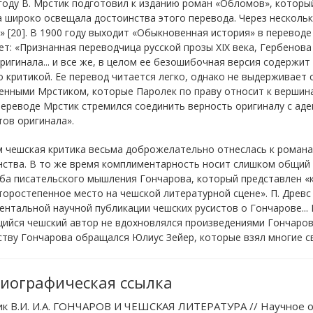
году В. Мрстик подготовил к изданию роман «Обломов», который 
 широко освещала достоинства этого перевода. Через нескольк
 [20]. В 1900 году выходит «Обыкновенная история» в переводе
т: «Признанная переводчица русской прозы XIX века, Гербенов
ригинала... и все же, в целом ее безошибочная версия содержи
 критикой. Ее перевод читается легко, однако не выдерживает
нными Мрстиком, которые Паролек по праву относит к вершинам
ереводе Мрстик стремился соединить верность оригиналу с ад
ов оригинала».
м чешская критика весьма доброжелательно отнеслась к романа
ства. В то же время комплиментарность носит слишком общий х
а писательского мышления Гончарова, который представлен «к
торостепенное место на чешской литературной сцене». П. Древс 
нтальной научной публикации чешских русистов о Гончарове... 
йся чешский автор не вдохновлялся произведениями Гончарова
тву Гончарова обращался Юлиус Зейер, которые взял многие св
иографическая ссылка
к В.И. И.А. ГОНЧАРОВ И ЧЕШСКАЯ ЛИТЕРАТУРА // Научное об