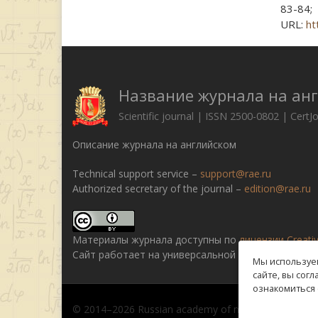
83-84;
URL:
ht
Название журнала на ан
Scientific journal | ISSN 2500-0802 | CertJ
Описание журнала на английском
Technical support service –
support@rae.ru
Authorized secretary of the journal –
edition@rae.ru
Материалы журнала доступны по
лицензии Creati
Сайт работает на универсальной издательской 
Мы используем
сайте, вы сог
ознакомиться 
© 2014–2026 Russian academy of natural history