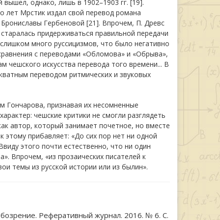
вышел, однако, лишь в 1902–1903 гг. [19].
о лет Мрстик издал свой перевод романа
 Брониславы Гербеновой [21]. Впрочем, П. Древс
а старалась придерживаться правильной передачи
т слишком много руссицизмов, что было негативно
 сравнения с переводами «Обломова» и «Обрыва»,
 чешского искусства перевода того времени... В
екватным переводом ритмических и звуковых
м Гончарова, признавая их несомненные
арактер: чешские критики не смогли разглядеть
ак автор, который занимает почетное, но вместе
к этому прибавляет: «До сих пор нет ни одной
Ввиду этого почти естественно, что ни один
». Впрочем, «из прозаических писателей к
ои темы из русской истории или из былин».
озрение. Реферативный журнал. 2016. № 6. С.