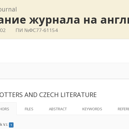
journal
ание журнала на анг
802
ПИ №ФС77-61154
 POTTERS AND CZECH LITERATURE
HORS
FILES
ABSTRACT
KEYWORDS
REFER
k V.I.
1