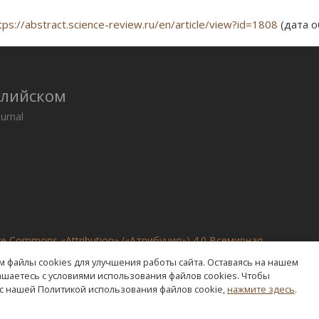
tps://abstract.science-review.ru/en/article/view?id=1808
(дата о
глийском
ournal
ve Commons «Attribution» («Атрибуция») 4.0 Всемирная
.
платформе
RAE Editorial System
 файлы cookies для улучшения работы сайта. Оставаясь на нашем
лашаетесь с условиями использования файлов cookies. Чтобы
с нашей Политикой использования файлов cookie,
нажмите здесь
.