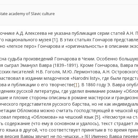
tate academy of Slavic culture
очнике А.Д. Алексеева не указана публикация серии статей А.Н. 
о национального музея [1]. В этих статьях Гончаров представле
о «легкое перо» Гончарова и «оригинальность» в описании экзо
на судьба произведений Гончарова в Чехии. Особенно большую 
я сыграл Эмануэл Вавра (1839–1891). Кроме Гончарова, Вавра п
сских писателей: Н.В. Гоголя, М.Ю. Лермонтова, А.Н. Островского, 
частвовал в издании младочехов «Narodni listy», где были пред
ва и публикации о его творчестве
[1]
. В 1860 году Э. Вавра оп
дениях русской литературы, где уделил внимание роману «Обло
шие и плохие стороны описаны в романе мастерски и грандиозн
ического представителя русского барства, но не как индивидуа
етации Обломова можно считать господствующей в чешской крит
овал перевод «Обломова» на чешский язык [5]. «Несмотря на с
ь содержание (что ему в основном и удалось), текст страдает
го языка в другой, что соответствует принятым в то время при
в версия Вавры звучит не по-чешски...» [6] Именно Вавра переве