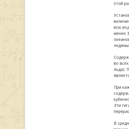
этой р
Установ
величин
всю вод
менее 3
океанов
ледяных
Содержа
во всех
льда). 
являетс
При каж
содержа
кубичес
Эти ги
перерас
В средн