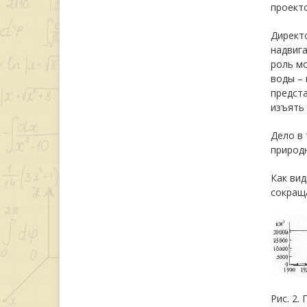
проекто
Директо
надвига
роль мо
воды –
предста
изъять 
Дело в 
природ
Как вид
сокраща
Рис. 2.