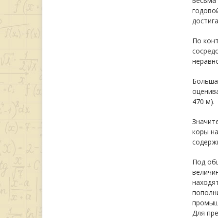
весьма 
годовой
достига
По конт
сосредо
неравн
Большая
оценива
470 м).
Значите
коры на
содерж
Под об
величин
находят
пополни
промыш
Для пр