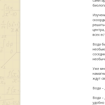
санита
биологи
Изучени
скоорд
решатьс
центра,
всех ес
Вода бы
необыкн
соседн
необыч
Уже мно
намагн
ждут св
Вода –
Вода – 
удобно 