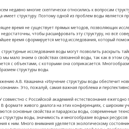
сем недавно многие скептически относились к вопросам структу
а имеет структуру. Поэтому одной из проблем воды является п
ящее время не существует прямых методов, позволяющих иссле
недостаточны, чтобы расшифровать эту структуру, но всё сов
айшее время сформируется метод исследования, который помож
структурные исследования воды могут позволить раскрыть тайн
о мы мало знаем о свойствах связанной воды, так как в этом сл
ается с объектами, с которыми она соприкасается. Многообраз
бразием структуры воды.
ажению А.В. Квашнина «Изучение структуры воды обеспечит но
ознании». Это, пожалуй, самая важная проблема и перспективно
У совместно с Российской академией естествознания ежегодно 
 В формате живого диалога на этих конференциях, с широким у
ются основные свойства и парадоксы воды, современные технол
ы структуры воды, значимость и многообразие водных ресурсов
ия к ним. Много внимания уделяется экологическому состоянию