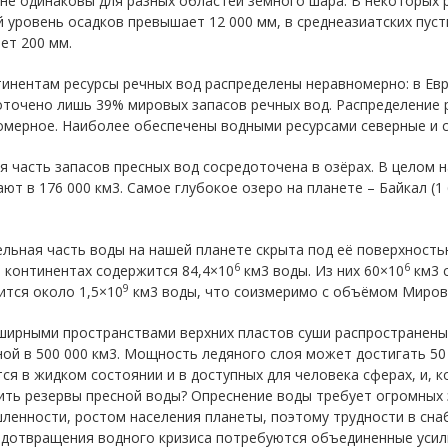
не одинаковы для разных областей земного шара. В некоторых 
 уровень осадков превышает 12 000 мм, в среднеазиатских пуст
ет 200 мм.
инентам ресурсы речных вод распределены неравномерно: в Евр
точено лишь 39% мировых запасов речных вод. Распределение 
омерное. Наиболее обеспечены водными ресурсами северные и 
 часть запасов пресных вод сосредоточена в озёрах. В целом 
ют в 176 000 км3. Самое глубокое озеро на планете – Байкал (1 
льная часть воды на нашей планете скрыта под её поверхност
6
6
 континентах содержится 84,4×10
км3 воды. Из них 60×10
км3 с
9
ится около 1,5×10
км3 воды, что соизмеримо с объёмом Миров
ширными пространствами верхних пластов суши распространены
ой в 500 000 км3. Мощность ледяного слоя может достигать 50 
ся в жидком состоянии и в доступных для человека сферах, и, к
ть резервы пресной воды? Опреснение воды требует огромных з
ленности, ростом населения планеты, поэтому трудности в сна
едотвращения водного кризиса потребуются объединенные усили