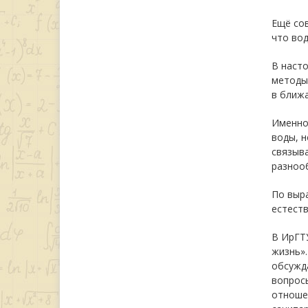
Ещё сов
что вод
В насто
методы 
в ближ
Именно 
воды, н
связыв
разноо
По выр
естеств
В ИрГТ
жизнь».
обсужда
вопрос
отношен