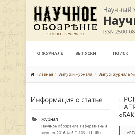
Научный 
Науч
ISSN 2500-0
science-review.ru
О ЖУРНАЛЕ
ВЫПУСКИ
ПОИСК
Главная
Выпуски журнала
Выпуск журнала № 
ПРО
Информация о статье
НАП
«БА
Журнал
Научное обозрение. Реферативный
АВТ
журнал. 2016.
№ 5
С. 109-111
URL: