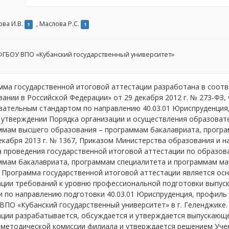
ова И.В.
,
Маслова Р.С.
1
1
ГБОУ ВПО «Кубанский государственный университет»
мма государственной итоговой аттестации разработана в соот
ании в Российской Федерации» от 29 декабря 2012 г. № 273-ФЗ
вательным стандартом по направлению 40.03.01 Юриспруденция,
 утверждении Порядка организации и осуществления образоват
ммам высшего образования – программам бакалавриата, програ
екабря 2013 г. № 1367, Приказом Министерства образования и н
а проведения государственной итоговой аттестации по образо
ммам бакалавриата, программам специалитета и программам ма
. Программа государственной итоговой аттестации является ос
ации требований к уровню профессиональной подготовки выпус
 по направлению подготовки 40.03.01 Юриспруденция, профиль
ПО «Кубанский государственный университет» в г. Геленджике
ации разрабатывается, обсуждается и утверждается выпускающе
-методической комиссии филиала и утверждается решением Учен