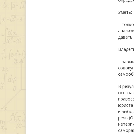
Уметь:
– толк
анализи
давать
Владеть
– навы
совоку
самооб
В резу
осозна
правос
юриста 
и выбор
речь (О
нетерпи
самора