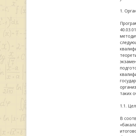
1. Орга
Програм
40.03.0
методи
следующ
квалифи
теорет
экзаме
подгот
квалиф
госуда
организ
таких 
1.1. Це
В соотв
«бакала
итогов