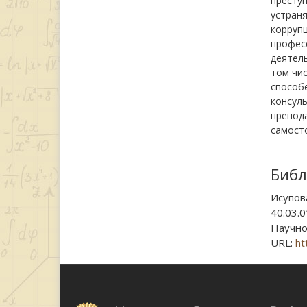
преступ
устраня
коррупц
професс
деятель
том чис
способе
консуль
препод
самосто
Библ
Исупо
40.03
Научно
URL:
ht