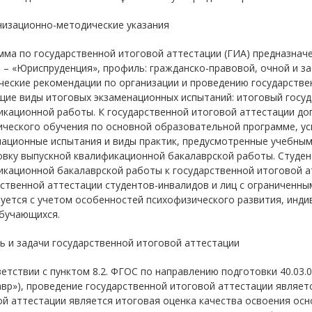
низационно-методические указания
ма по государственной итоговой аттестации (ГИА) предназнач
1 – «Юриспруденция», профиль: гражданско-правовой, очной и 
ческие рекомендации по организации и проведению государстве
ие виды итоговых экзаменационных испытаний: итоговый госуд
кационной работы. К государственной итоговой аттестации до
ического обучения по основной образовательной программе, у
национные испытания и виды практик, предусмотренные учебным
овку выпускной квалификационной бакалаврской работы. Студен
икационной бакалаврской работы к государственной итоговой а
рственной аттестации студентов-инвалидов и лиц с ограниченн
уется с учетом особенностей психофизического развития, инд
обучающихся.
ль и задачи государственной итоговой аттестации
етствии с пунктом 8.2. ФГОС по направлению подготовки 40.03.
вр»), проведение государственной итоговой аттестации являе
ой аттестации является итоговая оценка качества освоения ос