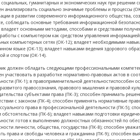
социальных, гуманитарных и экономических наук при решении с
н анализировать социально значимые проблемы и процессы (ОК
ации в развитии современного информационного общества, соз
се, соблюдать основные требования информационной безопасно
; владеет основными методами, способами и средствами получе
работы с компьютером как средством управления информацией 
ьных компьютерных сетях (ОК-12); владеет необходимыми навы
нном языке (ОК-13); владеет навыками ведения здорового образ
ой и спортом (ОК-14).
ник должен обладать следующими профессиональными компетенц
ен участвовать в разработке нормативно-правовых актов в соо
ьности (ПК-1); в правоприменительной деятельностиспособен о
развитого правосознания, правового мышления и правовой куль
ательства субъектами права (ПК-3); способен принимать решен
тствии с законом (ПК-4); способен применять нормативные пра
ссуального права в профессиональной деятельности (ПК-5); сп
 обстоятельства (ПК-6); владеет навыками подготовки юридиче
ьности: готов к выполнению должностных обязанностей по обес
ности личности, общества, государства (ПК-8); способен уважа
ь права и свободы человека и гражданина (ПК-9); способен выя