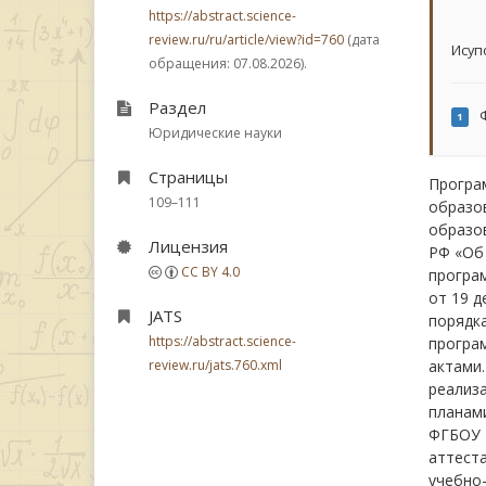
https://abstract.science-
review.ru/ru/article/view?id=760
(дата
Исуп
обращения: 07.08.2026).
Раздел
Ф
1
Юридические науки
Страницы
Програ
109–111
образов
образо
Лицензия
РФ «Об
CC BY 4.0
програ
от 19 д
JATS
порядк
https://abstract.science-
програ
review.ru/jats.760.xml
актами
реализ
планами
ФГБОУ В
аттест
учебно