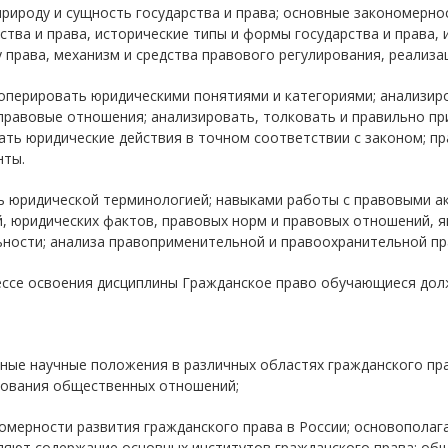
природу и сущность государства и права; основные закономерн
ства и права, исторические типы и формы государства и права, 
 права, механизм и средства правового регулирования, реализа
 оперировать юридическими понятиями и категориями; анализир
правовые отношения; анализировать, толковать и правильно п
ать юридические действия в точном соответствии с законом; п
нты.
ь юридической терминологией; навыками работы с правовыми ак
й, юридических фактов, правовых норм и правовых отношений,
ности; анализа правоприменительной и правоохранительной пр
ессе освоения дисциплины Гражданское право обучающиеся дол
ные научные положения в различных областях гражданского пр
рования общественных отношений;
номерности развития гражданского права в России; основопола
ляют содержание основных институтов гражданского права; общ