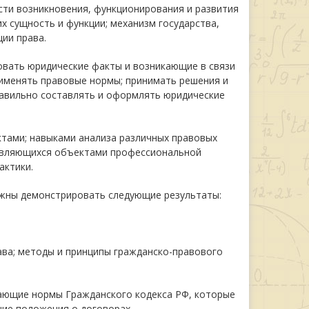
ости возникновения, функционирования и развития
их сущность и функции; механизм государства,
ции права.
овать юридические факты и возникающие в связи
рименять правовые нормы; принимать решения и
равильно составлять и оформлять юридические
тами; навыками анализа различных правовых
 являющихся объектами профессиональной
актики.
жны демонстрировать следующие результаты:
ава; методы и принципы гражданско-правового
гающие нормы Гражданского кодекса РФ, которые
ие положения о договорах.