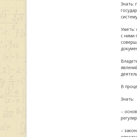
Знать: 
государ
систему
Уметь:
с ними 
соверш
докуме
Владет
явлени
деятель
В проц
Знать:
– основ
регули
– зако
опреде