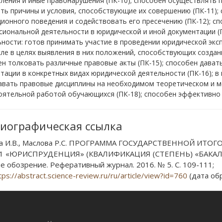
ления и иные правонарушения (ПК-10); способен осуществлять 
ть причины и условия, способствующие их совершению (ПК-11); 
ионного поведения и содействовать его пресечению (ПК-12); с
иональной деятельности в юридической и иной документации (П
ности: готов принимать участие в проведении юридической экс
ле в целях выявления в них положений, способствующих создани
н толковать различные правовые акты (ПК-15); способен дава
тации в конкретных видах юридической деятельности (ПК-16); в
авать правовые дисциплины на необходимом теоретическом и ме
ятельной работой обучающихся (ПК-18); способен эффективно 
иографическая ссылка
ва И.В., Маслова Р.С. ПРОГРАММА ГОСУДАРСТВЕННОЙ ИТ
.01 «ЮРИСПРУДЕНЦИЯ» (КВАЛИФИКАЦИЯ (СТЕПЕНЬ) «БАКА
е обозрение. Реферативный журнал. 2016. № 5. С. 109-111;
tps://abstract.science-review.ru/ru/article/view?id=760
(дата обр