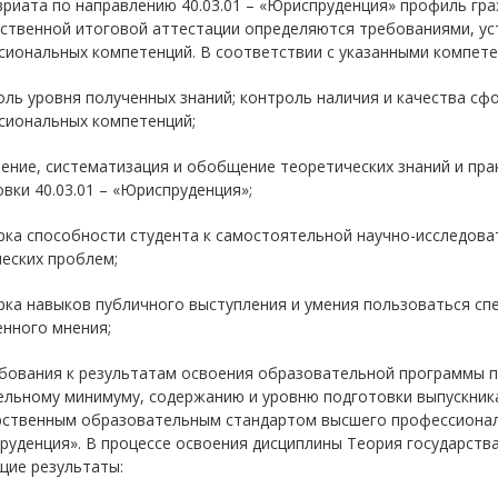
риата по направлению 40.03.01 – «Юриспруденция» профиль гр
рственной итоговой аттестации определяются требованиями, у
сиональных компетенций. В соответствии с указанными компете
оль уровня полученных знаний; контроль наличия и качества с
сиональных компетенций;
ление, систематизация и обобщение теоретических знаний и пр
вки 40.03.01 – «Юриспруденция»;
рка способности студента к самостоятельной научно-исследова
еских проблем;
рка навыков публичного выступления и умения пользоваться с
енного мнения;
ебования к результатам освоения образовательной программы п
ельному минимуму, содержанию и уровню подготовки выпускник
рственным образовательным стандартом высшего профессиональ
руденция». В процессе освоения дисциплины Теория государст
щие результаты: