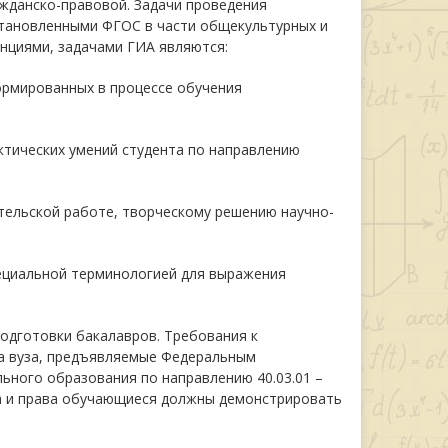
ажданско-правовой. Задачи проведения
становленными ФГОС в части общекультурных и
нциями, задачами ГИА являются:
формированных в процессе обучения
актических умений студента по направлению
тельской работе, творческому решению научно-
пециальной терминологией для выражения
одготовки бакалавров. Требования к
а вуза, предъявляемые Федеральным
ного образования по направлению 40.03.01 –
ва и права обучающиеся должны демонстрировать