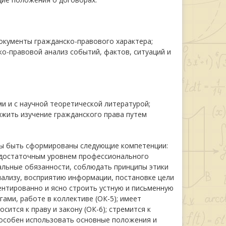
окументы гражданско-правового характера;
о-правовой анализ событий, фактов, ситуаций и
 и с научной теоретической литературой;
жить изучение гражданского права путем
жны быть сформированы следующие компетенции:
 достаточным уровнем профессионального
альные обязанности, соблюдать принципы этики
нализу, восприятию информации, постановке цели
ментированно и ясно строить устную и письменную
гами, работе в коллективе (ОК-5); имеет
тся к праву и закону (ОК-6); стремится к
пособен использовать основные положения и