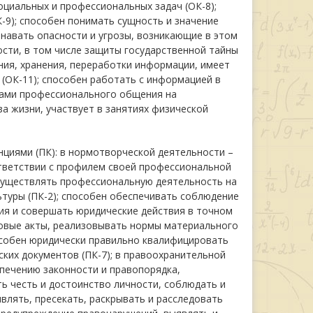
оциальных и профессиональных задач (ОК-8);
-9); способен понимать сущность и значение
навать опасности и угрозы, возникающие в этом
сти, в том числе защиты государственной тайны
ния, хранения, переработки информации, имеет
(ОК-11); способен работать с информацией в
ками профессионального общения на
а жизни, участвует в занятиях физической
иями (ПК): в нормотворческой деятельности –
тветствии с профилем своей профессиональной
существлять профессиональную деятельность на
туры (ПК-2); способен обеспечивать соблюдение
ия и совершать юридические действия в точном
вовые акты, реализовывать нормы материального
особен юридически правильно квалифицировать
ских документов (ПК-7); в правоохранительной
печению законности и правопорядка,
ть честь и достоинство личности, соблюдать и
влять, пресекать, раскрывать и расследовать