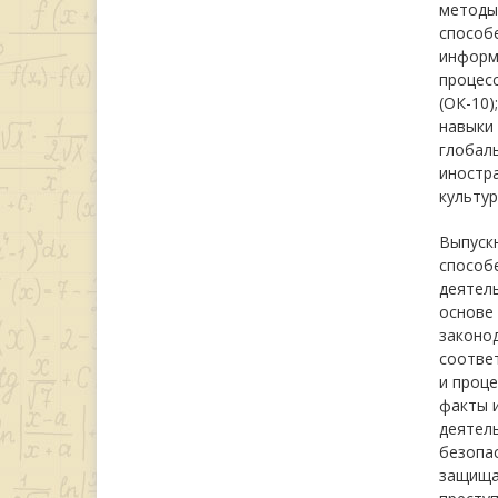
методы 
способе
информ
процес
(ОК-10)
навыки 
глобал
иностра
культур
Выпуск
способ
деятел
основе 
законод
соотве
и проце
факты и
деятел
безопас
защищат