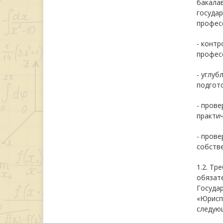
бакалав
госуда
профес
- контр
профес
- углуб
подгото
- прове
практич
- прове
собств
1.2. Тр
обязат
Госуда
«Юрисп
следую