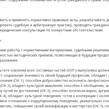
овать и применять нормативно-правовые акты, разрабатывать д
ровать судебную и арбитражную практику, проводить гражданск
 юридические консультации по конкретным обстоятельствам.
:
ками работы с нормативными материалами, судебными решениями
пностью методических приемов, позволяющих в будущем продол
разования.
льтате освоения всех составных частей ООП у выпускника дол
ет социальную значимость своей будущей профессии, обладает
ознания (ОК-1); способен добросовестно исполнять профессион
(ОК-2); владеет культурой мышления, способен к обобщению, а
у путей ее достижения (ОК-3); способен логически верно, аргу
К-4); обладает культурой поведения, готов к кооперации с колле
мое отношение к коррупционному поведению, уважительно относи
звитию, повышению своей квалификации и мастерства (ОК-7); с