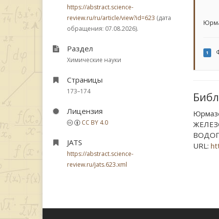
https://abstract.science-
review.ru/ru/article/view?id=623
(дата
Юрма
обращения: 07.08.2026).
Раздел
Ф
1
Химические науки
Страницы
173–174
Библ
Лицензия
Юрмазо
CC BY 4.0
ЖЕЛЕЗ
ВОДОПО
JATS
URL:
ht
https://abstract.science-
review.ru/jats.623.xml