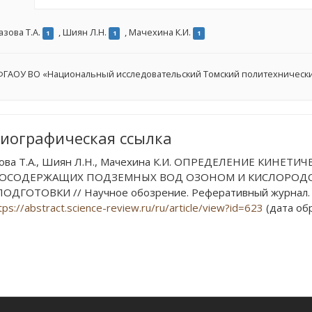
зова Т.А.
,
Шиян Л.Н.
,
Мачехина К.И.
1
1
1
ГАОУ ВО «Национальный исследовательский Томский политехнически
иографическая ссылка
ва Т.А., Шиян Л.Н., Мачехина К.И. ОПРЕДЕЛЕНИЕ КИНЕ
ОСОДЕРЖАЩИХ ПОДЗЕМНЫХ ВОД ОЗОНОМ И КИСЛОРОДО
ДГОТОВКИ // Научное обозрение. Реферативный журнал. 20
tps://abstract.science-review.ru/ru/article/view?id=623
(дата обр