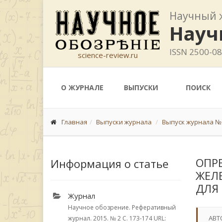
Научный 
Науч
ISSN 2500-0
science-review.ru
О ЖУРНАЛЕ
ВЫПУСКИ
ПОИСК
Главная
Выпуски журнала
Выпуск журнала № 
ОПР
Информация о статье
ЖЕЛ
ДЛЯ
Журнал
Научное обозрение. Реферативный
АВТ
журнал. 2015.
№ 2
С. 173-174
URL: