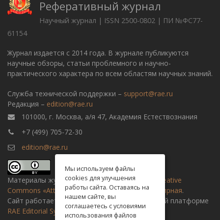
Реферативный журнал
Научный журнал | ISSN 2500-0802 | ПИ №ФС77-
61154
Журнал издается с 2014 года. В журнале публикуются
научные обзоры, статьи проблемного и научно-
практического характера по всем областям научных знаний.
Служба технической поддержки –
support@rae.ru
Редакция –
edition@rae.ru
101000, г. Москва, а/я 47, Академия Естествознания
+7 (499) 705-72-30
edition@rae.ru
Мы используем файлы
cookies для улучшения
Материалы журнала доступны по
лицензии Creative
работы сайта. Оставаясь на
Commons «Attribution» («Атрибуция») 4.0 Всемирная
.
нашем сайте, вы
Сайт работает на универсальной издательской платформе
соглашаетесь с условиями
RAE Editorial System
использования файлов