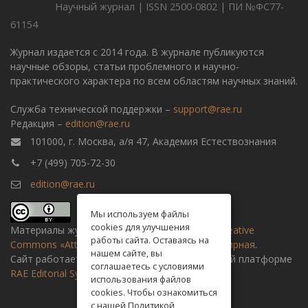
Научный журнал | ISSN 2500-0802 | ПИ №ФС77-
61154
Журнал издается с 2014 года. В журнале публикуются
научные обзоры, статьи проблемного и научно-
практического характера по всем областям научных знаний.
Служба технической поддержки –
support@rae.ru
Редакция –
edition@rae.ru
101000, г. Москва, а/я 47, Академия Естествознания
+7 (499) 705-72-30
edition@rae.ru
Мы используем файлы
cookies для улучшения
Материалы журнала доступны по
лицензии Creative
работы сайта. Оставаясь на
Commons «Attribution» («Атрибуция») 4.0 Всемирная
.
нашем сайте, вы
Сайт работает на универсальной издательской платформе
соглашаетесь с условиями
RAE Editorial System
использования файлов
cookies. Чтобы ознакомиться
с нашей Политикой